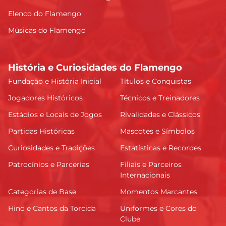
Elenco do Flamengo
Músicas do Flamengo
História e Curiosidades do Flamengo
Fundação e História Inicial
Títulos e Conquistas
Jogadores Históricos
Técnicos e Treinadores
Estádios e Locais de Jogos
Rivalidades e Clássicos
Partidas Históricas
Mascotes e Símbolos
Curiosidades e Tradições
Estatísticas e Recordes
Patrocínios e Parcerias
Filiais e Parceiros
Internacionais
Categorias de Base
Momentos Marcantes
Hino e Cantos da Torcida
Uniformes e Cores do
Clube