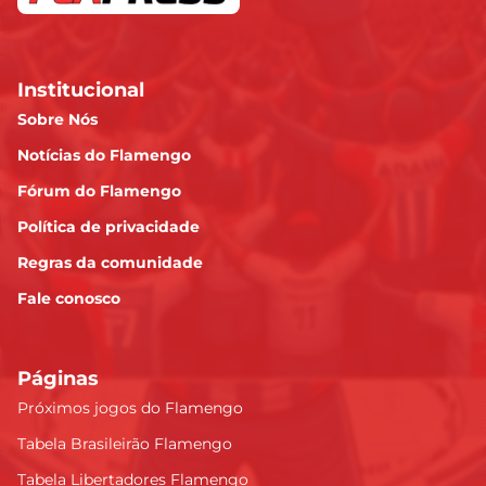
Institucional
Sobre Nós
Notícias do Flamengo
Fórum do Flamengo
Política de privacidade
Regras da comunidade
Fale conosco
Páginas
Próximos jogos do Flamengo
Tabela Brasileirão Flamengo
Tabela Libertadores Flamengo