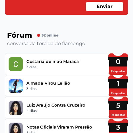
Enviar
Fórum
32 online
conversa da torcida do flamengo
0
Gostaria de ir ao Maraca
3 dias
Respostas
1
Almada Virou Leilão
3 dias
Respostas
5
Luiz Araújo Contra Cruzeiro
4 dias
Respostas
3
Notas Oficiais Viraram Pressão
5 dias