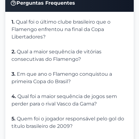
Perguntas Frequentes
1.
Qual foi o último clube brasileiro que o
Flamengo enfrentou na final da Copa
Libertadores?
2.
Qual a maior sequência de vitórias
consecutivas do Flamengo?
3.
Em que ano o Flamengo conquistou a
primeira Copa do Brasil?
4.
Qual foi a maior sequência de jogos sem
perder para o rival Vasco da Gama?
5.
Quem foi o jogador responsável pelo gol do
título brasileiro de 2009?