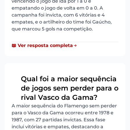
vencendo o jogo de ida por 1 a 0 e
empatando o jogo de volta em 0 a 0. A
campanha foi invicta, com 6 vitórias e 4
empates, e o artilheiro do time foi Gaúcho,
que marcou 5 gols na competição.
📖 Ver resposta completa
Qual foi a maior sequência
de jogos sem perder para o
4
rival Vasco da Gama?
A maior sequência do Flamengo sem perder
para o Vasco da Gama ocorreu entre 1978 e
1987, com 27 partidas invictas. Essa fase
inclui vitórias e empates, destacando a