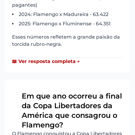
pagantes)
2024: Flamengo x Madureira - 63.422
2025: Flamengo x Fluminense - 64.351
Esses números refletem a grande paixão da
torcida rubro-negra.
📖 Ver resposta completa
Em que ano ocorreu a final
da Copa Libertadores da
19
América que consagrou o
Flamengo?
O Flamengo conquistou a Copa Libertadores