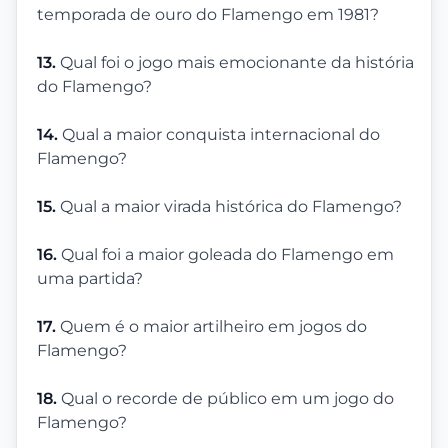
temporada de ouro do Flamengo em 1981?
13.
Qual foi o jogo mais emocionante da história
do Flamengo?
14.
Qual a maior conquista internacional do
Flamengo?
15.
Qual a maior virada histórica do Flamengo?
16.
Qual foi a maior goleada do Flamengo em
uma partida?
17.
Quem é o maior artilheiro em jogos do
Flamengo?
18.
Qual o recorde de público em um jogo do
Flamengo?