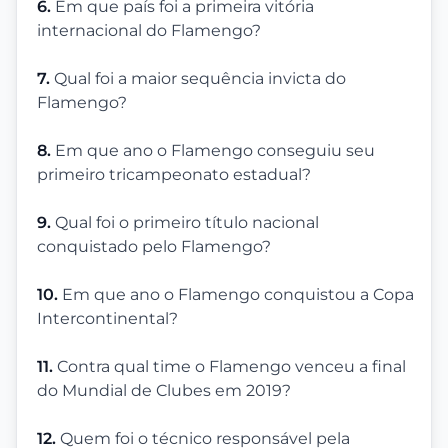
6.
Em que país foi a primeira vitória
internacional do Flamengo?
7.
Qual foi a maior sequência invicta do
Flamengo?
8.
Em que ano o Flamengo conseguiu seu
primeiro tricampeonato estadual?
9.
Qual foi o primeiro título nacional
conquistado pelo Flamengo?
10.
Em que ano o Flamengo conquistou a Copa
Intercontinental?
11.
Contra qual time o Flamengo venceu a final
do Mundial de Clubes em 2019?
12.
Quem foi o técnico responsável pela