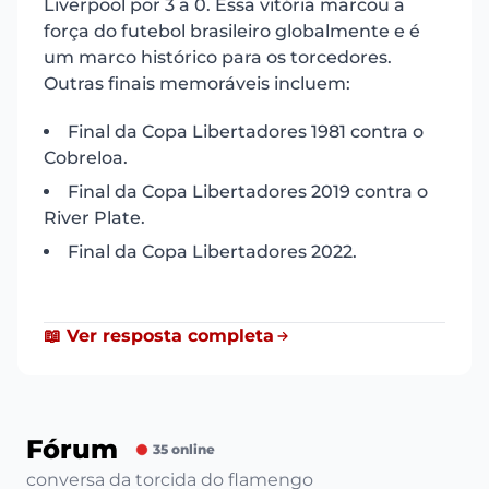
Liverpool por 3 a 0. Essa vitória marcou a
força do futebol brasileiro globalmente e é
um marco histórico para os torcedores.
Outras finais memoráveis incluem:
Final da Copa Libertadores 1981 contra o
Cobreloa.
Final da Copa Libertadores 2019 contra o
River Plate.
Final da Copa Libertadores 2022.
📖 Ver resposta completa
Fórum
35 online
conversa da torcida do flamengo