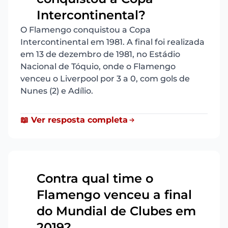
Intercontinental?
O Flamengo conquistou a Copa
Intercontinental em 1981. A final foi realizada
em 13 de dezembro de 1981, no Estádio
Nacional de Tóquio, onde o Flamengo
venceu o Liverpool por 3 a 0, com gols de
Nunes (2) e Adílio.
📖 Ver resposta completa
Contra qual time o
Flamengo venceu a final
11
do Mundial de Clubes em
2019?