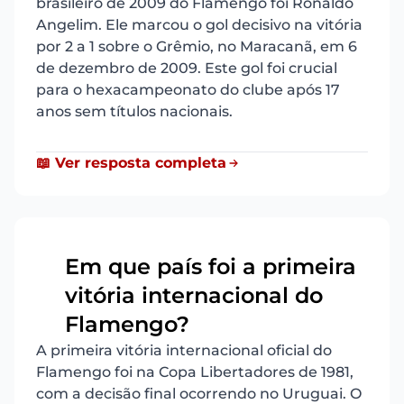
brasileiro de 2009 do Flamengo foi Ronaldo
Angelim. Ele marcou o gol decisivo na vitória
por 2 a 1 sobre o Grêmio, no Maracanã, em 6
de dezembro de 2009. Este gol foi crucial
para o hexacampeonato do clube após 17
anos sem títulos nacionais.
📖 Ver resposta completa
Em que país foi a primeira
vitória internacional do
6
Flamengo?
A primeira vitória internacional oficial do
Flamengo foi na Copa Libertadores de 1981,
com a decisão final ocorrendo no Uruguai. O