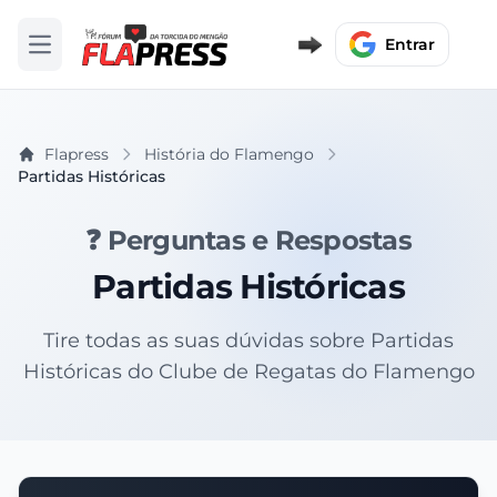
Entrar
Abrir menu
Flapress
História do Flamengo
Partidas Históricas
❓ Perguntas e Respostas
Partidas Históricas
Tire todas as suas dúvidas sobre Partidas
Históricas do Clube de Regatas do Flamengo