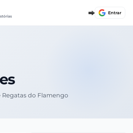
Entrar
istórias
des
 de Regatas do Flamengo