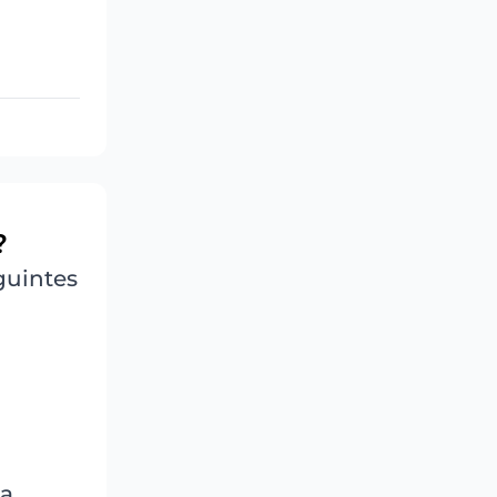
?
guintes
na