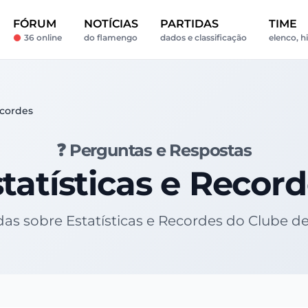
FÓRUM
NOTÍCIAS
PARTIDAS
TIME
36 online
do flamengo
dados e classificação
elenco, h
ecordes
❓ Perguntas e Respostas
tatísticas e Recor
idas sobre Estatísticas e Recordes do Clube