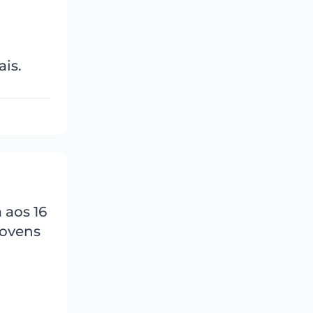
is.
 aos 16
jovens