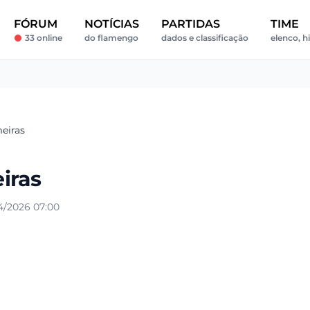
FÓRUM
NOTÍCIAS
PARTIDAS
TIME
33 online
do flamengo
dados e classificação
elenco, hi
eiras
iras
4/2026 07:00