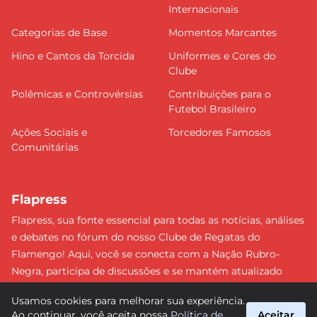
Internacionais
Categorias de Base
Momentos Marcantes
Hino e Cantos da Torcida
Uniformes e Cores do
Clube
Polêmicas e Controvérsias
Contribuições para o
Futebol Brasileiro
Ações Sociais e
Torcedores Famosos
Comunitárias
Flapress
Flapress, sua fonte essencial para todas as notícias, análises
e debates no fórum do nosso Clube de Regatas do
Flamengo! Aqui, você se conecta com a Nação Rubro-
Negra, participa de discussões e se mantém atualizado
sobre tudo que envolve o Mengão. Não perca nenhum
Usamos cookies para melhorar sua experiência.
lance e esteja sempre à frente, junto da torcida mais
Ao continuar, você aceita nossa
Política de
Aceitar