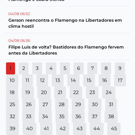
04/08 06:52
Gerson reencontra o Flamengo na Libertadores em
clima hostil
04/08 06:36
Filipe Luís de volta? Bastidores do Flamengo fervem
antes da Libertadores
1
2
3
4
5
6
7
8
9
10
11
12
13
14
15
16
17
18
19
20
21
22
23
24
25
26
27
28
29
30
31
32
33
34
35
36
37
38
39
40
41
42
43
44
45