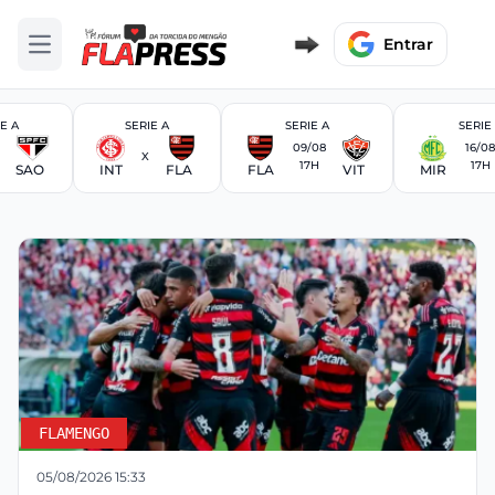
Entrar
Abrir menu
E A
SERIE A
SERIE A
SERIE
09/08
16/08
X
17H
17H
SAO
INT
FLA
FLA
VIT
MIR
FLAMENGO
05/08/2026 15:33