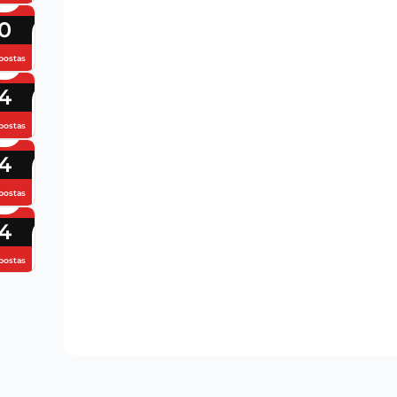
0
postas
4
postas
4
postas
4
postas