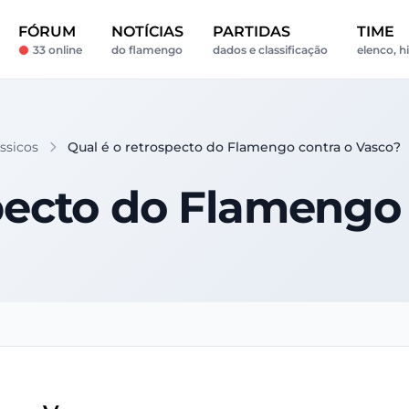
FÓRUM
NOTÍCIAS
PARTIDAS
TIME
33 online
do flamengo
dados e classificação
elenco, hi
ássicos
Qual é o retrospecto do Flamengo contra o Vasco?
pecto do Flamengo