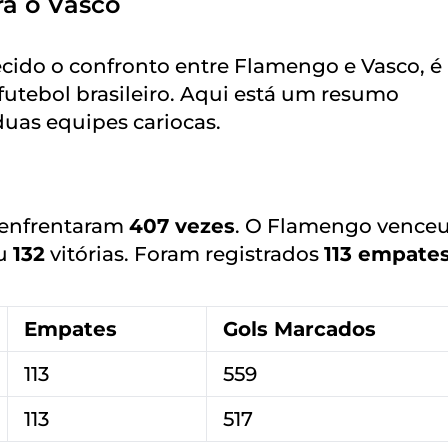
a o Vasco
cido o confronto entre Flamengo e Vasco, 
utebol brasileiro. Aqui está um resumo
duas equipes cariocas.
 enfrentaram
407 vezes
. O Flamengo vence
ou
132
vitórias. Foram registrados
113 empate
Empates
Gols Marcados
113
559
113
517