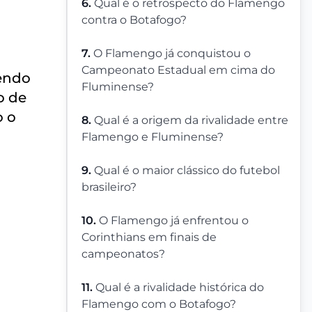
6.
Qual é o retrospecto do Flamengo
contra o Botafogo?
7.
O Flamengo já conquistou o
Campeonato Estadual em cima do
endo
Fluminense?
o de
o o
8.
Qual é a origem da rivalidade entre
Flamengo e Fluminense?
9.
Qual é o maior clássico do futebol
brasileiro?
10.
O Flamengo já enfrentou o
Corinthians em finais de
campeonatos?
11.
Qual é a rivalidade histórica do
Flamengo com o Botafogo?