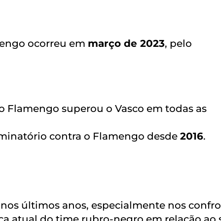
amengo ocorreu em
março de 2023
, pelo
, o Flamengo superou o Vasco em todas as
iminatório contra o Flamengo desde
2016
.
os últimos anos, especialmente nos confr
rça atual do time rubro-negro em relação ao