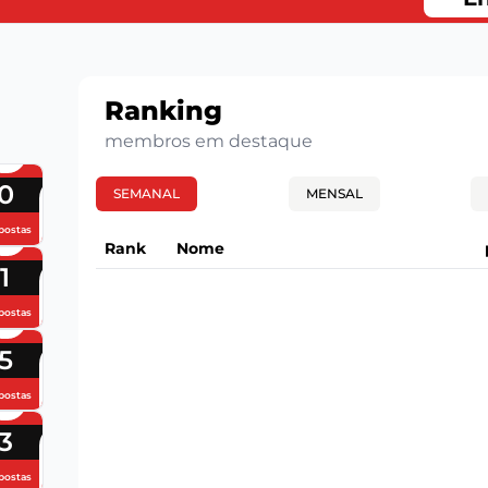
Ranking
membros em destaque
0
SEMANAL
MENSAL
postas
Rank
Nome
1
postas
5
postas
3
postas