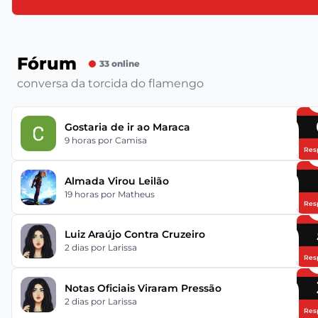
Fórum
33 online
conversa da torcida do flamengo
Gostaria de ir ao Maraca
9 horas
por Camisa
Res
Almada Virou Leilão
19 horas
por Matheus
Res
Luiz Araújo Contra Cruzeiro
2 dias
por Larissa
Res
Notas Oficiais Viraram Pressão
2 dias
por Larissa
Res