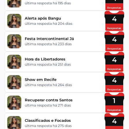
última resposta há 195 dias
Respostas
4
Alerta após Bangu
última resposta há 204 dias
Respostas
4
Festa Intercontinental Já
última resposta há 233 dias
Respostas
4
Hora da Libertadores
última resposta há 251 dias
Respostas
4
Show em Recife
última resposta há 264 dias
Respostas
1
Recuperar contra Santos
última resposta há 271 dias
Respostas
4
Classificados e Focados
última resposta há 275 dias