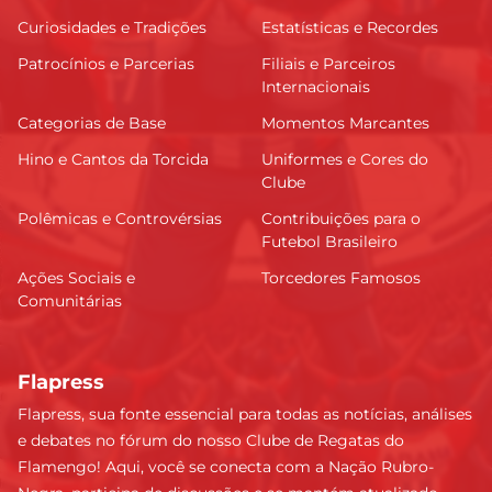
Curiosidades e Tradições
Estatísticas e Recordes
Patrocínios e Parcerias
Filiais e Parceiros
Internacionais
Categorias de Base
Momentos Marcantes
Hino e Cantos da Torcida
Uniformes e Cores do
Clube
Polêmicas e Controvérsias
Contribuições para o
Futebol Brasileiro
Ações Sociais e
Torcedores Famosos
Comunitárias
Flapress
Flapress, sua fonte essencial para todas as notícias, análises
e debates no fórum do nosso Clube de Regatas do
Flamengo! Aqui, você se conecta com a Nação Rubro-