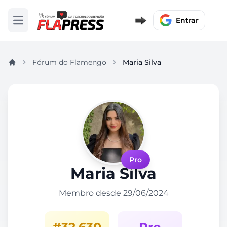
Entrar
Abrir menu
Fórum do Flamengo
Maria Silva
Pro
Maria Silva
Membro desde 29/06/2024