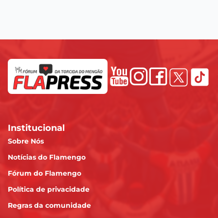
Institucional
Sobre Nós
Notícias do Flamengo
Fórum do Flamengo
Política de privacidade
Regras da comunidade