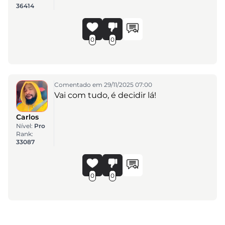
36414
0
0
Comentado em 29/11/2025 07:00
Vai com tudo, é decidir lá!
Carlos
Nível:
Pro
Rank:
33087
0
0