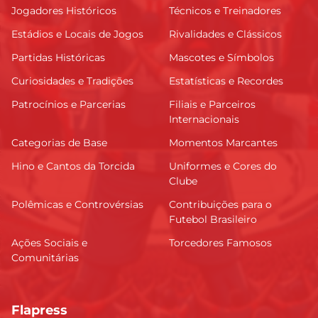
Jogadores Históricos
Técnicos e Treinadores
Estádios e Locais de Jogos
Rivalidades e Clássicos
Partidas Históricas
Mascotes e Símbolos
Curiosidades e Tradições
Estatísticas e Recordes
Patrocínios e Parcerias
Filiais e Parceiros
Internacionais
Categorias de Base
Momentos Marcantes
Hino e Cantos da Torcida
Uniformes e Cores do
Clube
Polêmicas e Controvérsias
Contribuições para o
Futebol Brasileiro
Ações Sociais e
Torcedores Famosos
Comunitárias
Flapress