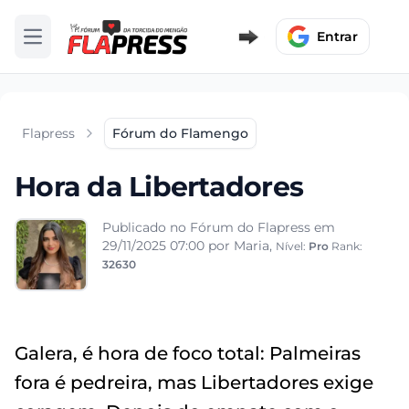
Entrar
Abrir menu
Flapress
Fórum do Flamengo
Hora da Libertadores
Publicado no Fórum do Flapress em
29/11/2025 07:00
por Maria,
Nível:
Pro
Rank:
32630
Galera, é hora de foco total: Palmeiras
fora é pedreira, mas Libertadores exige