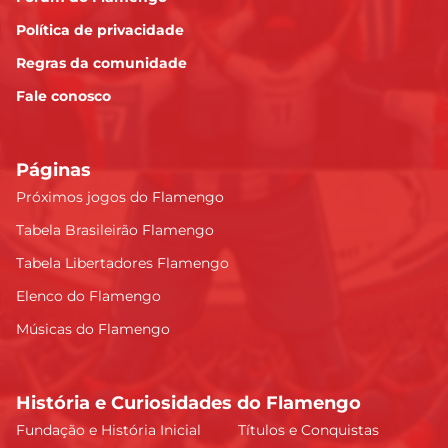
Política de privacidade
Regras da comunidade
Fale conosco
Páginas
Próximos jogos do Flamengo
Tabela Brasileirão Flamengo
Tabela Libertadores Flamengo
Elenco do Flamengo
Músicas do Flamengo
História e Curiosidades do Flamengo
Fundação e História Inicial
Títulos e Conquistas