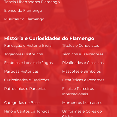
Tabela Libertadores Flamengo
Elenco do Flamengo
Músicas do Flamengo
História e Curiosidades do Flamengo
Fundação e História Inicial
Títulos e Conquistas
Jogadores Históricos
Técnicos e Treinadores
Estádios e Locais de Jogos
Rivalidades e Clássicos
Partidas Históricas
Mascotes e Símbolos
Curiosidades e Tradições
Estatísticas e Recordes
Patrocínios e Parcerias
Filiais e Parceiros
Internacionais
Categorias de Base
Momentos Marcantes
Hino e Cantos da Torcida
Uniformes e Cores do
Clube