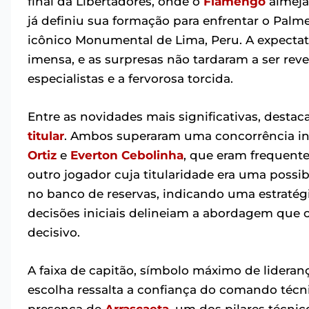
final da Libertadores, onde o
Flamengo
almeja
já definiu sua formação para enfrentar o Palmei
icônico Monumental de Lima, Peru. A expectati
imensa, e as surpresas não tardaram a ser reve
especialistas e a fervorosa torcida.
Entre as novidades mais significativas, desta
titular
. Ambos superaram uma concorrência in
Ortiz
e
Everton Cebolinha
, que eram frequente
outro jogador cuja titularidade era uma possi
no banco de reservas, indicando uma estratégia
decisões iniciais delineiam a abordagem que 
decisivo.
A faixa de capitão, símbolo máximo de lideran
escolha ressalta a confiança do comando téc
presença de
Arrascaeta
, um dos pilares técni