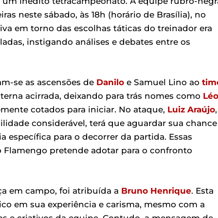
 um inédito tetracampeonato. A equipe rubro-negr
ras neste sábado, às 18h (horário de Brasília), no
va em torno das escolhas táticas do treinador era
ladas, instigando análises e debates entre os
cam-se as ascensões de
Danilo
e Samuel Lino ao
tim
terna acirrada, deixando para trás nomes como
Lé
mente cotados para iniciar. No ataque,
Luiz Araújo
,
bilidade considerável, terá que aguardar sua chance
 específica para o decorrer da partida. Essas
o Flamengo pretende adotar para o confronto
ça em campo, foi atribuída a
Bruno Henrique
. Esta
nico em sua experiência e carisma, mesmo com a
cos e criativos da equipe. Contudo, a mensagem de