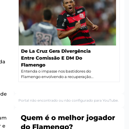
De La Cruz Gera Divergência
Entre Comissão E DM Do
da
Flamengo
Entenda o impasse nos bastidores do
Flamengo envolvendo a recuperação...
ade
Portal não encontrado ou não configurado para YouTube.
Quem é o melhor jogador
 um
do Flamengo?
r e