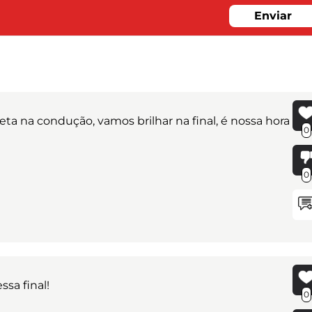
Enviar
a na condução, vamos brilhar na final, é nossa hora
0
0
sa final!
0