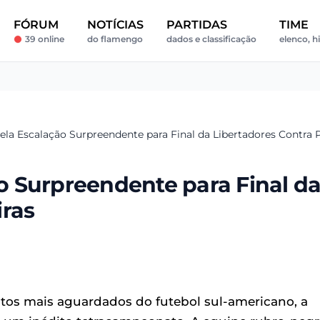
FÓRUM
NOTÍCIAS
PARTIDAS
TIME
39 online
do flamengo
dados e classificação
elenco, h
la Escalação Surpreendente para Final da Libertadores Contra 
 Surpreendente para Final d
iras
tos mais aguardados do futebol sul-americano, a