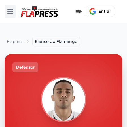
Entrar
Abrir menu
Flapress
Elenco do Flamengo
Defensor