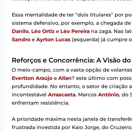
Essa mentalidade de ter "dois titulares" por po
sistema defensivo, por exemplo, a chegada de V
Danilo
,
Léo Ortiz
e
Léo Pereira
na zaga. Nas lat
Sandro
e
Ayrton Lucas
(esquerda) já cumpre o 
Reforços e Concorrência: A Visão d
O meio-campo, com a vasta opção de volant
Evertton Araújo
e
Allan
? este último com poss
profundidade. No entanto, o setor de criação
incontestável
Arrascaeta
. Marcos
Antônio
, do
enfrentam resistência.
A prioridade máxima nesta janela de transferê
frustrada investida por Kaio Jorge, do Cruzeiro