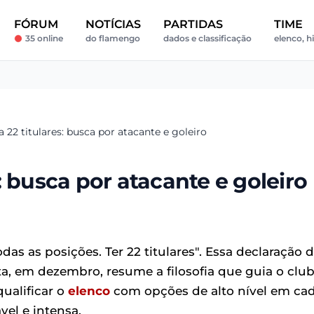
FÓRUM
NOTÍCIAS
PARTIDAS
TIME
35 online
do flamengo
dados e classificação
elenco, hi
22 titulares: busca por atacante e goleiro
 busca por atacante e goleiro
s as posições. Ter 22 titulares". Essa declaração 
ta, em dezembro, resume a filosofia que guia o clu
qualificar o
elenco
com opções de alto nível em ca
el e intensa.