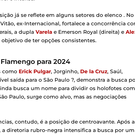
sição já se reflete em alguns setores do elenco . No
itão, ex-Internacional, fortalece a concorrência c
erais, a dupla
Varela
e Emerson Royal (direita) e
Ale
objetivo de ter opções consistentes.
o Flamengo para 2024
es como
Erick Pulgar
, Jorginho,
De la Cruz
, Saúl,
ível saída para o São Paulo ?, demonstra a busca p
 ainda busca um nome para dividir os holofotes com
 São Paulo, surge como alvo, mas as negociações
ncias, contudo, é a posição de centroavante. Após a
, a diretoria rubro-negra intensifica a busca por um