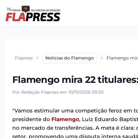
Flapress
Notícias do Flamengo
Flamengo mira 
Flamengo mira 22 titulares:
Por Redação Flapress em 10/01/2026 09:20
"Vamos estimular uma competição feroz em toda
presidente do
Flamengo
, Luiz Eduardo Baptis
no mercado de transferências. A meta é clara: 
setor, promovendo uma disputa interna saudáv