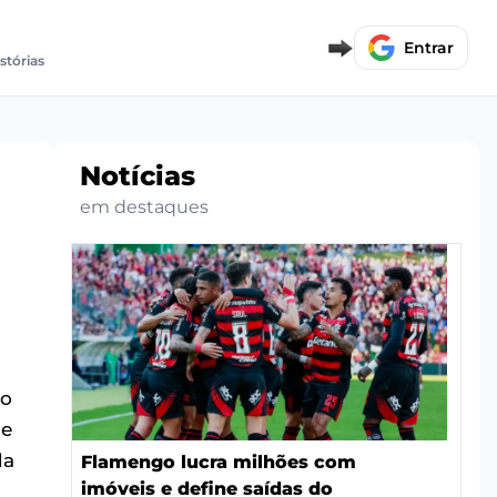
Entrar
stórias
Notícias
em destaques
do
be
da
Flamengo lucra milhões com
imóveis e define saídas do