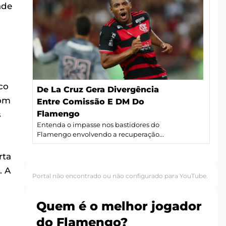
ade
co
De La Cruz Gera Divergência
com
Entre Comissão E DM Do
Flamengo
s
Entenda o impasse nos bastidores do
Flamengo envolvendo a recuperação...
rta
. A
Portal não encontrado ou não configurado para YouTube.
Quem é o melhor jogador
do Flamengo?