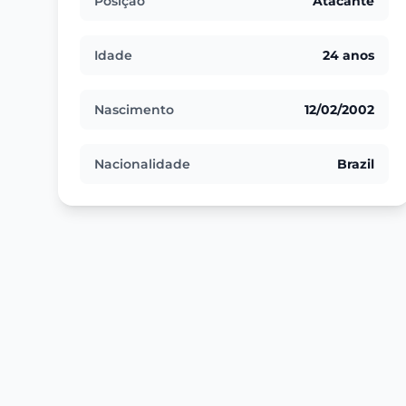
Posição
Atacante
Idade
24 anos
Nascimento
12/02/2002
Nacionalidade
Brazil