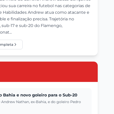
ciou sua carreira no futebol nas categorias de
e Habilidades Andrew atua como atacante e
e e finalização precisa. Trajetória no
, sub-17 e sub-20 do Flamengo,
nat...
completa
Bahia e novo goleiro para o Sub-20
 Andrew Nathan, ex-Bahia, e do goleiro Pedro