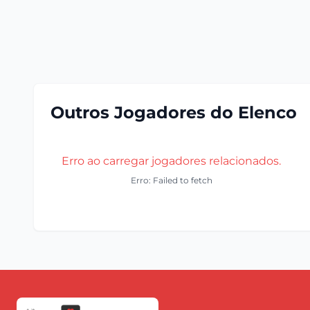
Outros Jogadores do Elenco
Erro ao carregar jogadores relacionados.
Erro: Failed to fetch