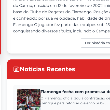
do Carmo, nascido em 12 de fevereiro de 2002, ini
base do Clube de Regatas do Flamengo. Posição 
é conhecido por sua velocidade, habilidade de dribl
Flamengo O jogador fez parte das equipes sub-15
conquistando diversos títulos, incluindo o Campeo
Ler história 
Notícias Recentes
Flamengo fecha com promessa do 
O Flamengo oficializou a contratação de
Henrique para reforçar o elenco Sub-...