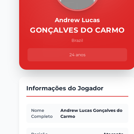
Andrew Lucas
GONÇALVES DO CARMO
Brazil
24 anos
Informações do Jogador
Nome
Andrew Lucas Gonçalves do
Completo
Carmo