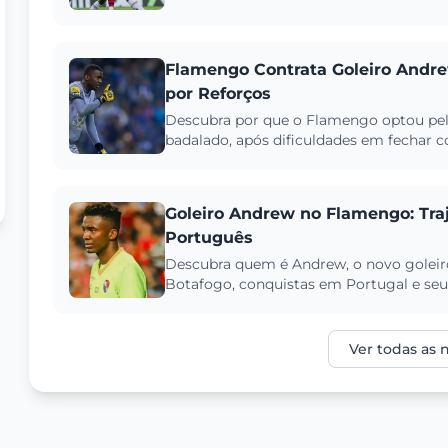
Flamengo Contrata Goleiro Andr
por Reforços
Descubra por que o Flamengo optou pe
badalado, após dificuldades em fechar c
Goleiro Andrew no Flamengo: Traj
Português
Descubra quem é Andrew, o novo goleir
Botafogo, conquistas em Portugal e seu 
Ver todas as n