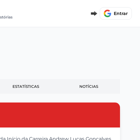
Entrar
istórias
ESTATÍSTICAS
NOTÍCIAS
a Início da Carreira Andrew Lucas Gonçalves