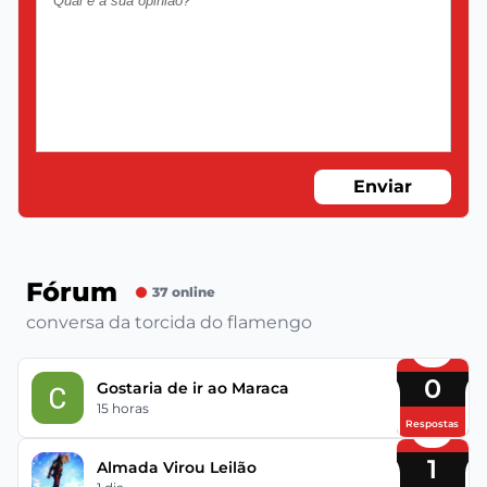
Enviar
Fórum
37 online
conversa da torcida do flamengo
0
Gostaria de ir ao Maraca
15 horas
Respostas
1
Almada Virou Leilão