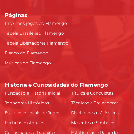
Páginas
Próximos jogos do Flamengo
Tabela Brasileirão Flamengo
Tabela Libertadores Flamengo
Elenco do Flamengo
Músicas do Flamengo
História e Curiosidades do Flamengo
Fundação e História Inicial
Títulos e Conquistas
Jogadores Históricos
Técnicos e Treinadores
Estádios e Locais de Jogos
Rivalidades e Clássicos
Partidas Históricas
Mascotes e Símbolos
Curiosidades e Tradições
Estatísticas e Recordes