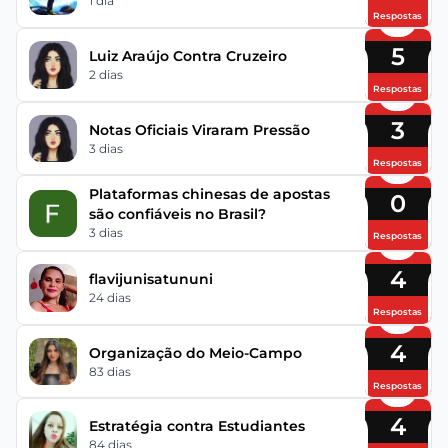
1 dia
Respostas
5
Luiz Araújo Contra Cruzeiro
2 dias
Respostas
3
Notas Oficiais Viraram Pressão
3 dias
Respostas
Plataformas chinesas de apostas
0
são confiáveis no Brasil?
3 dias
Respostas
4
flavijunisatununi
24 dias
Respostas
4
Organização do Meio-Campo
83 dias
Respostas
4
Estratégia contra Estudiantes
84 dias