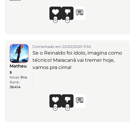
0
0
Comentado em 22/02/2025 11:50
Se o Reinaldo foi ídolo, imagina como
técnico! Maracanã vai tremer hoje,
Matheu
vamos pra cima!
s
Nível:
Pro
Rank:
36414
0
0