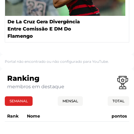
De La Cruz Gera Divergência
Entre Comissão E DM Do
Flamengo
Portal não encontrado ou não configurado para YouTube.
Ranking
membros em destaque
SEMANAL
MENSAL
TOTAL
Rank
Nome
pontos