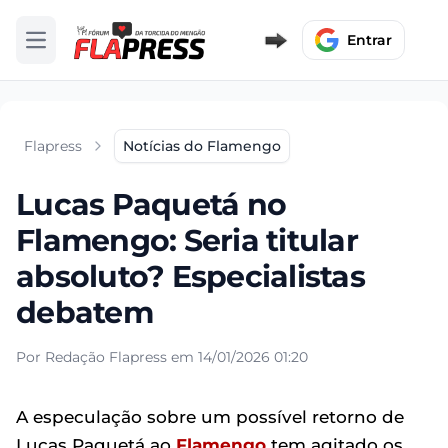
Entrar
Abrir menu
Flapress
Notícias do Flamengo
Lucas Paquetá no
Flamengo: Seria titular
absoluto? Especialistas
debatem
Por Redação Flapress em 14/01/2026 01:20
A especulação sobre um possível retorno de
Lucas Paquetá ao
Flamengo
tem agitado os