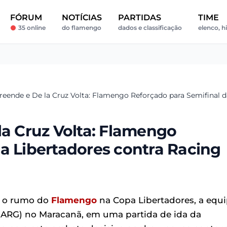
FÓRUM
NOTÍCIAS
PARTIDAS
TIME
35 online
do flamengo
dados e classificação
elenco, hi
reende e De la Cruz Volta: Flamengo Reforçado para Semifinal d
la Cruz Volta: Flamengo
a Libertadores contra Racing
r o rumo do
Flamengo
na Copa Libertadores, a equ
 (ARG) no Maracanã, em uma partida de ida da