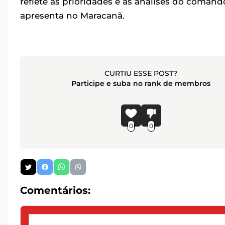
reflete as prioridades e as análises do coman
apresenta no Maracanã.
CURTIU ESSE POST?
Participe e suba no rank de membros
0
0
Comentários: