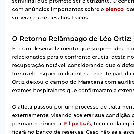
semifinal que promete ser eletrizante. O cen
com anúncios importantes sobre o
elenco
, d
superação de desafios físicos.
O Retorno Relâmpago de Léo Ortiz: 
Em um desenvolvimento que surpreendeu a m
relacionados para o confronto crucial desta 
recuperação notável, considerando que o def
tornozelo esquerdo durante a recente partida 
Ortiz deixou o campo do Maracanã com auxíli
exames hospitalares que confirmaram a extens
O atleta passou por um processo de tratamento
externamente, visando acelerar sua condição d
permanece incerta.
Filipe Luís
, técnico da equi
ficará no banco de reservas. Caso não seja esca