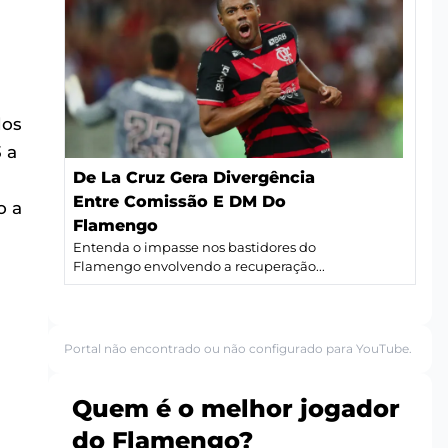
dos
 a
De La Cruz Gera Divergência
Entre Comissão E DM Do
o a
Flamengo
Entenda o impasse nos bastidores do
Flamengo envolvendo a recuperação...
Portal não encontrado ou não configurado para YouTube.
Quem é o melhor jogador
do Flamengo?