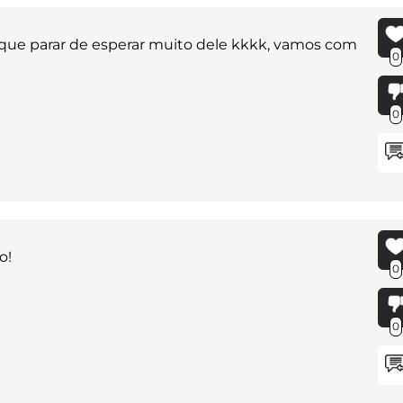
 que parar de esperar muito dele kkkk, vamos com
0
0
o!
0
0