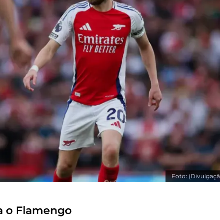
Foto: (Divulgaçã
ra o Flamengo