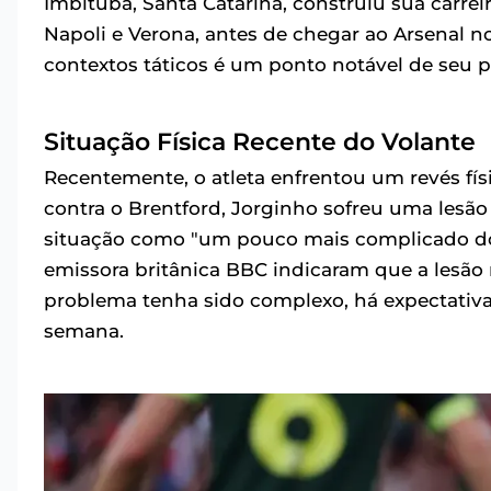
Imbituba, Santa Catarina, construiu sua carr
Napoli e Verona, antes de chegar ao Arsenal no
contextos táticos é um ponto notável de seu pe
Situação Física Recente do Volante
Recentemente, o atleta enfrentou um revés físi
contra o Brentford, Jorginho sofreu uma lesão n
situação como "um pouco mais complicado do 
emissora britânica BBC indicaram que a lesã
problema tenha sido complexo, há expectativa
semana.