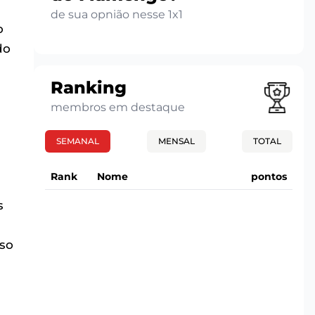
de sua opnião nesse 1x1
o
do
Ranking
membros em destaque
SEMANAL
MENSAL
TOTAL
Rank
Nome
pontos
s
eso