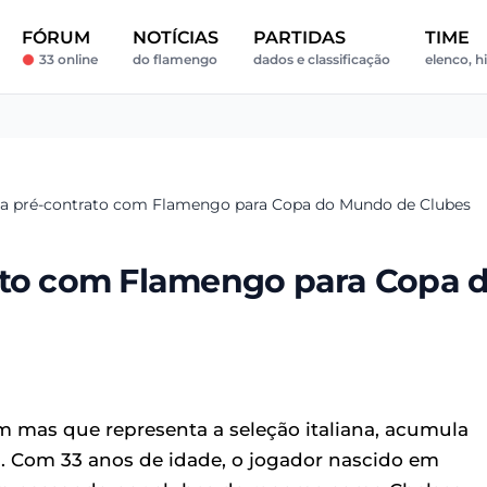
FÓRUM
NOTÍCIAS
PARTIDAS
TIME
33 online
do flamengo
dados e classificação
elenco, hi
na pré-contrato com Flamengo para Copa do Mundo de Clubes
ato com Flamengo para Copa 
m mas que representa a seleção italiana, acumula
eu. Com 33 anos de idade, o jogador nascido em