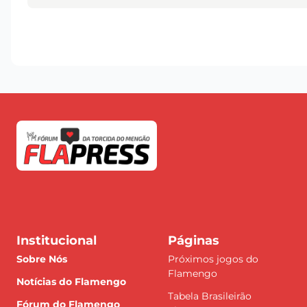
Institucional
Páginas
Sobre Nós
Próximos jogos do
Flamengo
Notícias do Flamengo
Tabela Brasileirão
Fórum do Flamengo