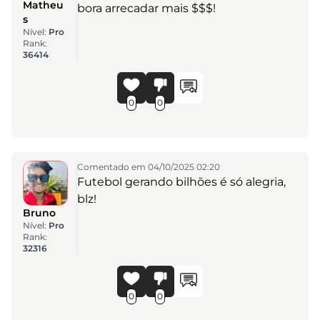
Matheu
bora arrecadar mais $$$!
s
Nível:
Pro
Rank:
36414
0
0
Comentado em 04/10/2025 02:20
Futebol gerando bilhões é só alegria,
blz!
Bruno
Nível:
Pro
Rank:
32316
0
0