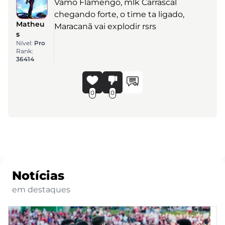
Vamo Flamengo, mlk Carrascal
chegando forte, o time ta ligado,
Matheu
Maracanã vai explodir rsrs
s
Nível:
Pro
Rank:
36414
0
0
Notícias
em destaques