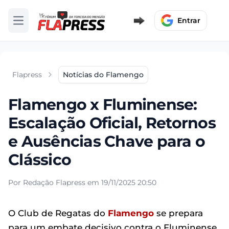
Entrar
Abrir menu
Flapress
Notícias do Flamengo
Flamengo x Fluminense:
Escalação Oficial, Retornos
e Ausências Chave para o
Clássico
Por Redação Flapress em 19/11/2025 20:50
O Club de Regatas do
Flamengo
se prepara
para um embate decisivo contra o Fluminense,