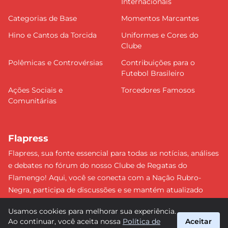
Internacionais
Categorias de Base
Momentos Marcantes
Hino e Cantos da Torcida
Uniformes e Cores do
Clube
Polêmicas e Controvérsias
Contribuições para o
Futebol Brasileiro
Ações Sociais e
Torcedores Famosos
Comunitárias
Flapress
Flapress, sua fonte essencial para todas as notícias, análises
e debates no fórum do nosso Clube de Regatas do
Flamengo! Aqui, você se conecta com a Nação Rubro-
Negra, participa de discussões e se mantém atualizado
sobre tudo que envolve o Mengão. Não perca nenhum
Usamos cookies para melhorar sua experiência.
lance e esteja sempre à frente, junto da torcida mais
Ao continuar, você aceita nossa
Política de
Aceitar
apaixonada do Brasil! #Flamengo #Flapress