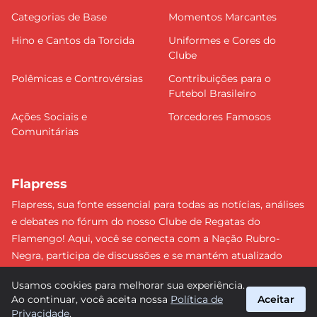
Categorias de Base
Momentos Marcantes
Hino e Cantos da Torcida
Uniformes e Cores do
Clube
Polêmicas e Controvérsias
Contribuições para o
Futebol Brasileiro
Ações Sociais e
Torcedores Famosos
Comunitárias
Flapress
Flapress, sua fonte essencial para todas as notícias, análises
e debates no fórum do nosso Clube de Regatas do
Flamengo! Aqui, você se conecta com a Nação Rubro-
Negra, participa de discussões e se mantém atualizado
sobre tudo que envolve o Mengão. Não perca nenhum
Usamos cookies para melhorar sua experiência.
lance e esteja sempre à frente, junto da torcida mais
Ao continuar, você aceita nossa
Política de
Aceitar
apaixonada do Brasil! #Flamengo #Flapress
Privacidade
.