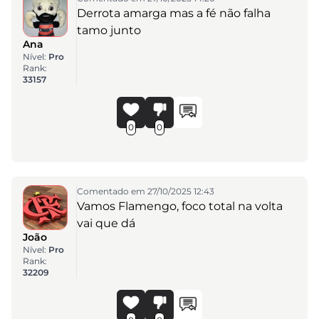
Derrota amarga mas a fé não falha
tamo junto
Ana
Nível:
Pro
Rank:
33157
0
0
Comentado em 27/10/2025 12:43
Vamos Flamengo, foco total na volta
vai que dá
João
Nível:
Pro
Rank:
32209