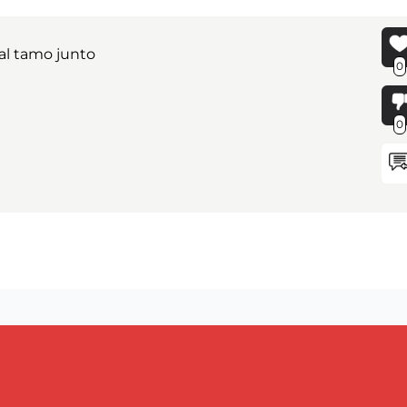
al tamo junto
0
0