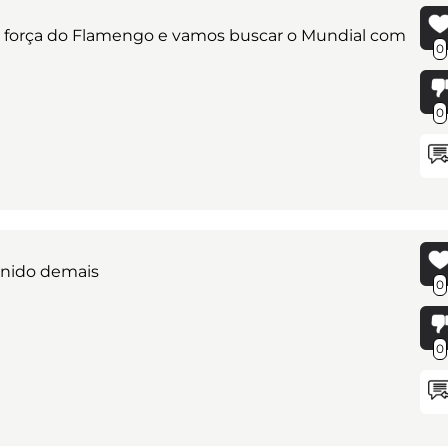
 a força do Flamengo e vamos buscar o Mundial com
0
0
unido demais
0
0