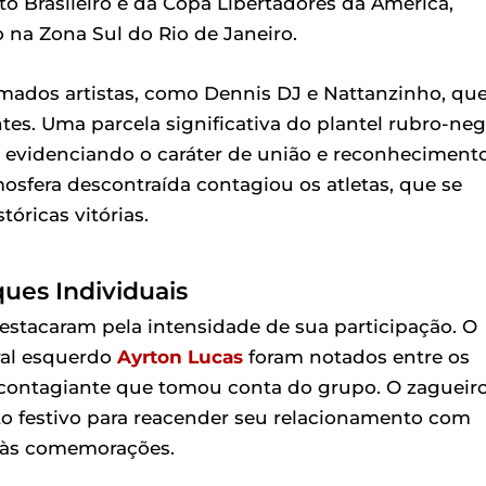
 Brasileiro e da Copa Libertadores da América,
na Zona Sul do Rio de Janeiro.
mados artistas, como Dennis DJ e Nattanzinho, qu
tes. Uma parcela significativa do plantel rubro-ne
evidenciando o caráter de união e reconheciment
sfera descontraída contagiou os atletas, que se
óricas vitórias.
ques Individuais
estacaram pela intensidade de sua participação. O
eral esquerdo
Ayrton Lucas
foram notados entre os
contagiante que tomou conta do grupo. O zagueir
to festivo para reacender seu relacionamento com
 às comemorações.