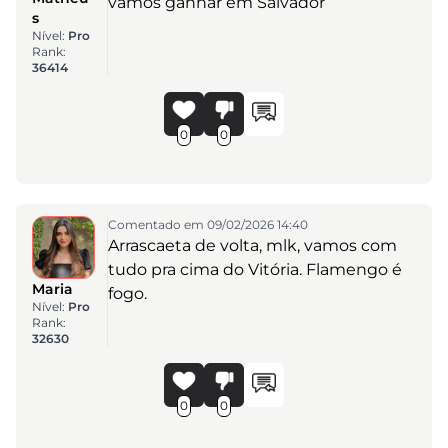
vamos ganhar em Salvador
s
Nível:
Pro
Rank:
36414
0
0
Comentado em 09/02/2026 14:40
Arrascaeta de volta, mlk, vamos com
tudo pra cima do Vitória. Flamengo é
Maria
fogo.
Nível:
Pro
Rank:
32630
0
0