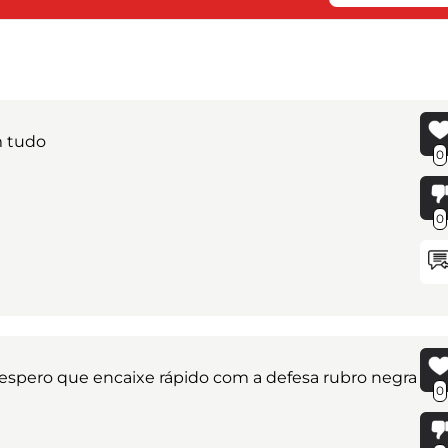
m tudo
0
0
 espero que encaixe rápido com a defesa rubro negra
0