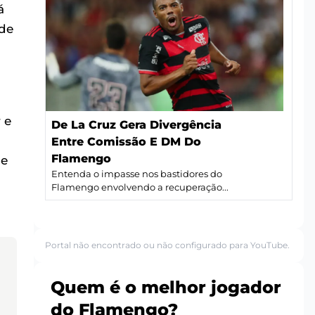
á
 de
 e
De La Cruz Gera Divergência
Entre Comissão E DM Do
Flamengo
de
Entenda o impasse nos bastidores do
Flamengo envolvendo a recuperação...
Portal não encontrado ou não configurado para YouTube.
Quem é o melhor jogador
do Flamengo?