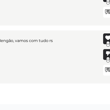
0
 Mengão, vamos com tudo rs
0
0