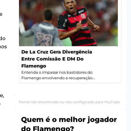
e
ado
nos
De La Cruz Gera Divergência
Entre Comissão E DM Do
a
Flamengo
Entenda o impasse nos bastidores do
Flamengo envolvendo a recuperação...
e,
Portal não encontrado ou não configurado para YouTube.
á
Quem é o melhor jogador
do Flamengo?