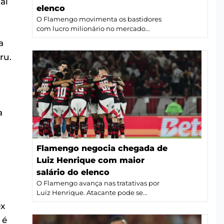
al
elenco
O Flamengo movimenta os bastidores
com lucro milionário no mercado...
a
ru.
a
Flamengo negocia chegada de
Luiz Henrique com maior
salário do elenco
O Flamengo avança nas tratativas por
Luiz Henrique. Atacante pode se...
ex
 é