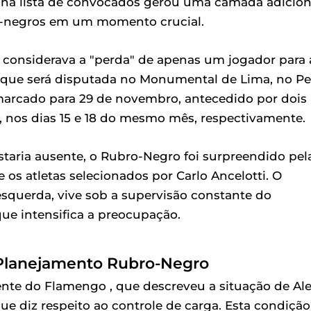
na lista de convocados gerou uma camada adicion
o-negros em um momento crucial.
o considerava a "perda" de apenas um jogador para 
, que será disputada no Monumental de Lima, no Pe
 marcado para 29 de novembro, antecedido por dois
, nos dias 15 e 18 do mesmo mês, respectivamente.
estaria ausente, o Rubro-Negro foi surpreendido pel
e os atletas selecionados por Carlo Ancelotti. O
esquerda, vive sob a supervisão constante do
ue intensifica a preocupação.
 Planejamento Rubro-Negro
nte do Flamengo , que descreveu a situação de Al
e diz respeito ao controle de carga. Esta condição