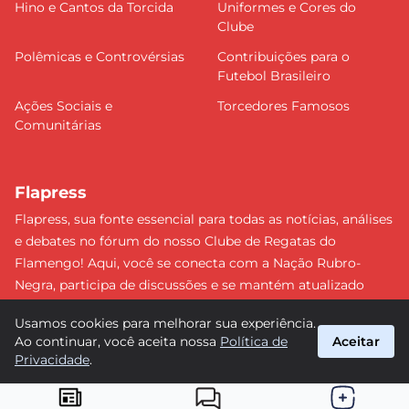
Hino e Cantos da Torcida
Uniformes e Cores do
Clube
Polêmicas e Controvérsias
Contribuições para o
Futebol Brasileiro
Ações Sociais e
Torcedores Famosos
Comunitárias
Flapress
Flapress, sua fonte essencial para todas as notícias, análises
e debates no fórum do nosso Clube de Regatas do
Flamengo! Aqui, você se conecta com a Nação Rubro-
Negra, participa de discussões e se mantém atualizado
sobre tudo que envolve o Mengão. Não perca nenhum
Usamos cookies para melhorar sua experiência.
lance e esteja sempre à frente, junto da torcida mais
Ao continuar, você aceita nossa
Política de
Aceitar
apaixonada do Brasil! #Flamengo #Flapress
Privacidade
.
suporte@flapress.com.br