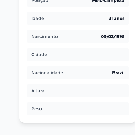
Posição
Meio-campista
Idade
31 anos
Nascimento
09/02/1995
Cidade
Nacionalidade
Brazil
Altura
Peso