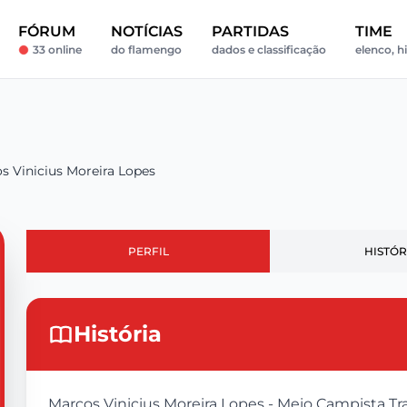
FÓRUM
NOTÍCIAS
PARTIDAS
TIME
33 online
do flamengo
dados e classificação
elenco, hi
s Vinicius Moreira Lopes
PERFIL
HISTÓR
História
Marcos Vinicius Moreira Lopes - Meio Campista Traj