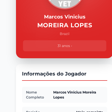
Marcos Vinicius
MOREIRA LOPES
Brazil
31 anos •
Informações do Jogador
Nome
Marcos Vinicius Moreira
Completo
Lopes