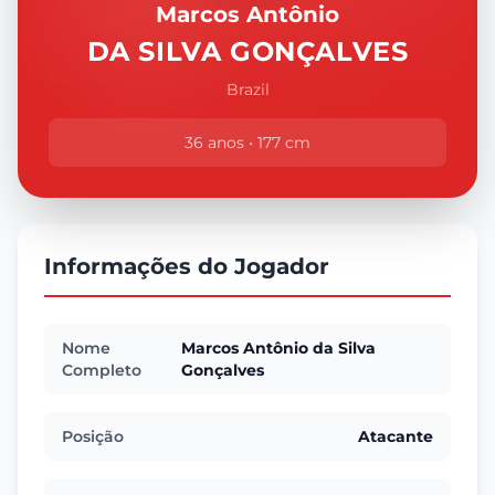
Marcos Antônio
DA SILVA GONÇALVES
Brazil
36 anos • 177 cm
Informações do Jogador
Nome
Marcos Antônio da Silva
Completo
Gonçalves
Posição
Atacante