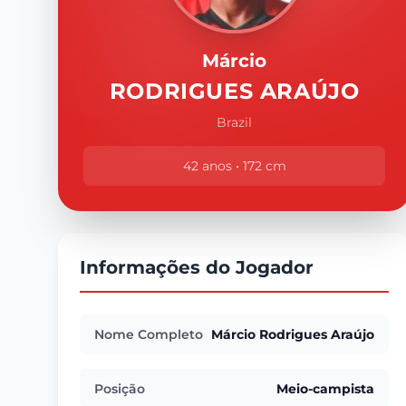
Márcio
RODRIGUES ARAÚJO
Brazil
42 anos • 172 cm
Informações do Jogador
Nome Completo
Márcio Rodrigues Araújo
Posição
Meio-campista