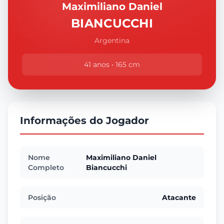
Maximiliano Daniel
BIANCUCCHI
Argentina
41 anos • 165 cm
Informações do Jogador
Nome
Maximiliano Daniel
Completo
Biancucchi
Posição
Atacante