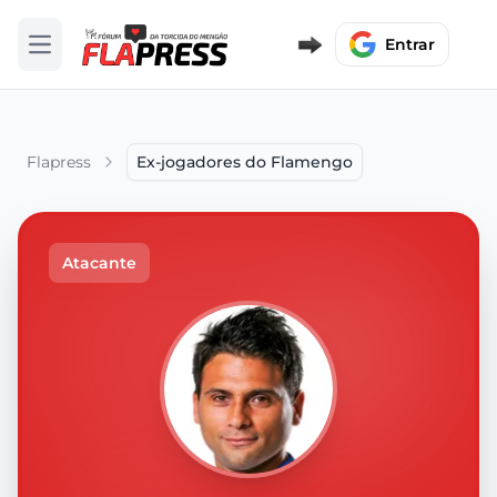
Entrar
Abrir menu
Flapress
Ex-jogadores do Flamengo
Atacante