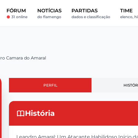
FÓRUM
NOTÍCIAS
PARTIDAS
TIME
31 online
do flamengo
dados e classificação
elenco, hi
ro Camara do Amaral
PERFIL
HISTÓR
História
Leandro Amaral: Um Atacante Habilidoso Início d