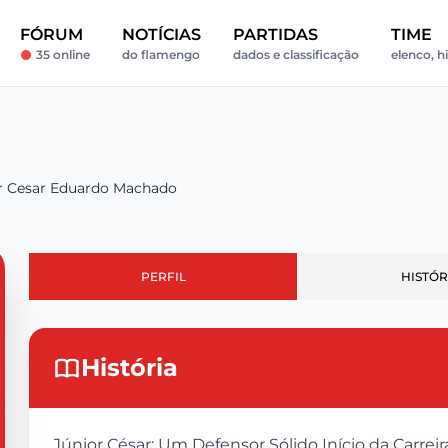
FÓRUM
NOTÍCIAS
PARTIDAS
TIME
35 online
do flamengo
dados e classificação
elenco, hi
r Cesar Eduardo Machado
PERFIL
HISTÓR
História
Júnior César: Um Defensor Sólido Início da Carre