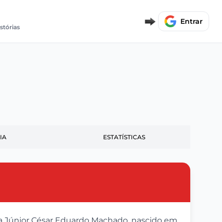
Entrar
stórias
IA
ESTATÍSTICAS
ira Júnior César Eduardo Machado, nascido em