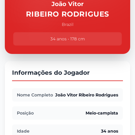
João Vitor
RIBEIRO RODRIGUES
Brazil
34 anos • 178 cm
Informações do Jogador
Nome Completo
João Vitor Ribeiro Rodrigues
Posição
Meio-campista
Idade
34 anos