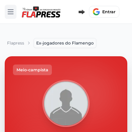
Entrar
Abrir menu
Flapress
Ex-jogadores do Flamengo
Meio-campista