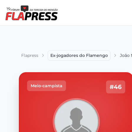
Flapress
Ex-jogadores do Flamengo
João 
Meio-campista
#46