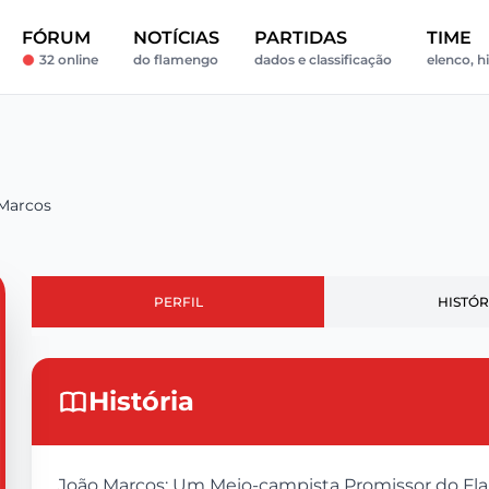
FÓRUM
NOTÍCIAS
PARTIDAS
TIME
32 online
do flamengo
dados e classificação
elenco, hi
Marcos
PERFIL
HISTÓR
História
João Marcos: Um Meio-campista Promissor do Flam