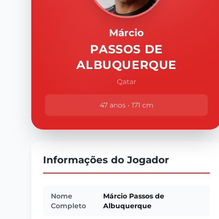
Márcio
PASSOS DE
ALBUQUERQUE
Qatar
47 anos • 171 cm
Informações do Jogador
Nome
Márcio Passos de
Completo
Albuquerque