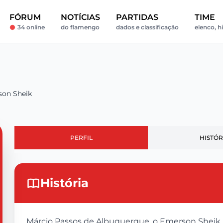
FÓRUM
NOTÍCIAS
PARTIDAS
TIME
34 online
do flamengo
dados e classificação
elenco, h
on Sheik
PERFIL
HISTÓR
História
Márcio Passos de Albuquerque, o Emerson Sheik In