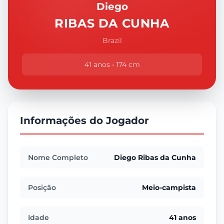
Diego
RIBAS DA CUNHA
Brazil
41 anos • 174 cm
Informações do Jogador
Nome Completo
Diego Ribas da Cunha
Posição
Meio-campista
Idade
41 anos