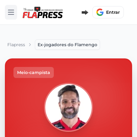
Entrar
Abrir menu
Flapress
Ex-jogadores do Flamengo
Meio-campista