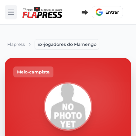
Entrar
Abrir menu
Flapress
Ex-jogadores do Flamengo
Meio-campista