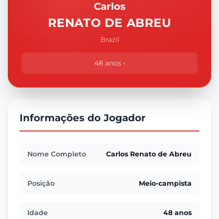
Carlos
RENATO DE ABREU
Brazil
48 anos •
Informações do Jogador
Nome Completo
Carlos Renato de Abreu
Posição
Meio-campista
Idade
48 anos