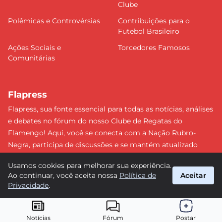
Clube
Polêmicas e Controvérsias
Contribuições para o
Futebol Brasileiro
Ações Sociais e
Torcedores Famosos
Comunitárias
Flapress
Flapress, sua fonte essencial para todas as notícias, análises
e debates no fórum do nosso Clube de Regatas do
Flamengo! Aqui, você se conecta com a Nação Rubro-
Negra, participa de discussões e se mantém atualizado
sobre tudo que envolve o Mengão. Não perca nenhum
Usamos cookies para melhorar sua experiência.
lance e esteja sempre à frente, junto da torcida mais
Ao continuar, você aceita nossa
Política de
Aceitar
apaixonada do Brasil! #Flamengo #Flapress
Privacidade
.
suporte@flapress.com.br
© 2026 Flapress. Todos os direitos reservados.
Notícias
Fórum
Postar