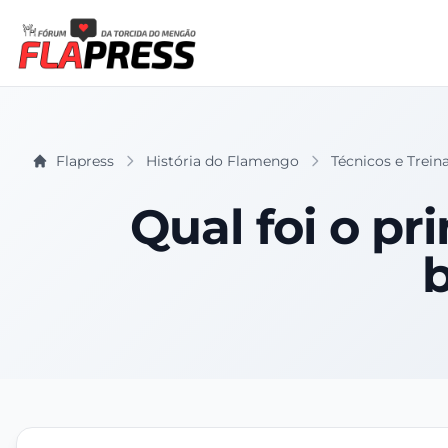
Flapress
História do Flamengo
Técnicos e Trein
Qual foi o pr
b