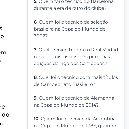
5.
Quem foi o técnico do Barcelona
durante a era de ouro do clube?
6.
Quem foi o técnico da seleção
s
brasileira na Copa do Mundo de
ue
2002?
7.
Qual técnico treinou o Real Madrid
lém
nas conquistas das três primeiras
o
edições da Liga dos Campeões?
8.
Qual foi o técnico com mais títulos
de Campeonato Brasileiro?
9.
Quem foi o técnico da Alemanha
na Copa do Mundo de 2014?
re
o do
10.
Quem foi o técnico da Argentina
.
na Copa do Mundo de 1986, quando