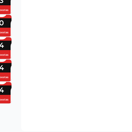
3
postas
0
postas
4
postas
4
postas
4
postas