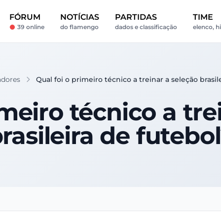
FÓRUM
NOTÍCIAS
PARTIDAS
TIME
39 online
do flamengo
dados e classificação
elenco, h
adores
Qual foi o primeiro técnico a treinar a seleção brasil
imeiro técnico a tre
rasileira de futebo