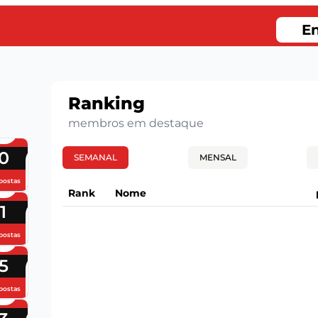
En
Ranking
membros em destaque
0
SEMANAL
MENSAL
postas
Rank
Nome
1
postas
5
postas