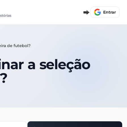
Entrar
istórias
eira de futebol?
inar a seleção
l?