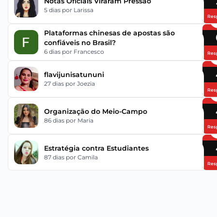
Notas Oficiais Viraram Pressão
5 dias
por Larissa
Res
Plataformas chinesas de apostas são
confiáveis no Brasil?
6 dias
por Francesco
Res
flavijunisatununi
27 dias
por Joezia
Res
Organização do Meio-Campo
86 dias
por Maria
Res
Estratégia contra Estudiantes
87 dias
por Camila
Res