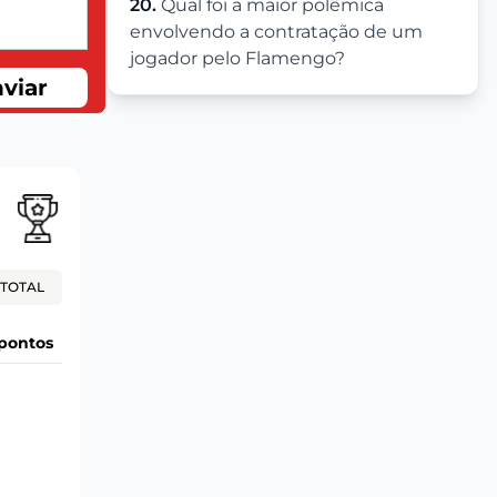
20.
Qual foi a maior polêmica
envolvendo a contratação de um
jogador pelo Flamengo?
viar
TOTAL
pontos