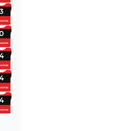
3
postas
0
postas
4
postas
4
postas
4
postas