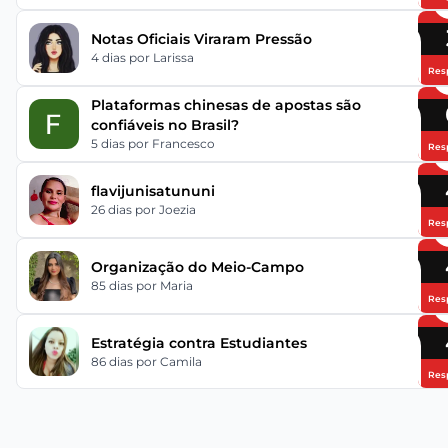
Notas Oficiais Viraram Pressão
4 dias
por Larissa
Res
Plataformas chinesas de apostas são
confiáveis no Brasil?
5 dias
por Francesco
Res
flavijunisatununi
26 dias
por Joezia
Res
Organização do Meio-Campo
85 dias
por Maria
Res
Estratégia contra Estudiantes
86 dias
por Camila
Res