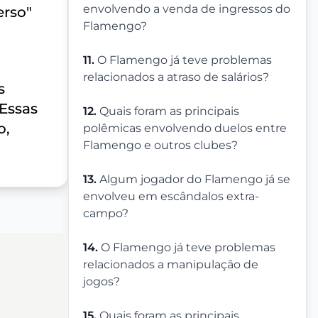
envolvendo a venda de ingressos do
erso"
Flamengo?
11.
O Flamengo já teve problemas
relacionados a atraso de salários?
s
 Essas
12.
Quais foram as principais
o,
polêmicas envolvendo duelos entre
Flamengo e outros clubes?
13.
Algum jogador do Flamengo já se
envolveu em escândalos extra-
campo?
14.
O Flamengo já teve problemas
relacionados a manipulação de
jogos?
15.
Quais foram as principais