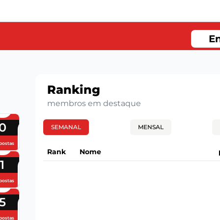
En
Ranking
membros em destaque
0
SEMANAL
MENSAL
postas
Rank
Nome
1
postas
5
postas