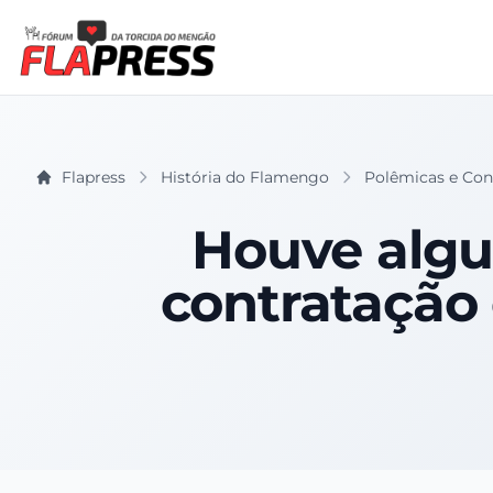
Flapress
História do Flamengo
Polêmicas e Con
Houve algu
contratação 