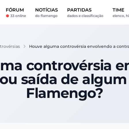
FÓRUM
NOTÍCIAS
PARTIDAS
TIME
33 online
do flamengo
dados e classificação
elenco, hi
trovérsias
Houve alguma controvérsia envolvendo a contr
ma controvérsia e
ou saída de algum
Flamengo?