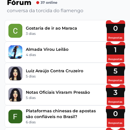
Fórum
37 online
conversa da torcida do flamengo
0
Gostaria de ir ao Maraca
3 dias
Respostas
1
Almada Virou Leilão
4 dias
Respostas
5
Luiz Araújo Contra Cruzeiro
5 dias
Respostas
3
Notas Oficiais Viraram Pressão
5 dias
Respostas
Plataformas chinesas de apostas
0
são confiáveis no Brasil?
6 dias
Respostas