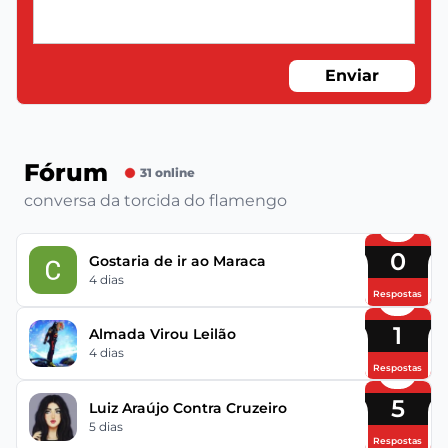
Enviar
Fórum
31 online
conversa da torcida do flamengo
0
Gostaria de ir ao Maraca
4 dias
Respostas
1
Almada Virou Leilão
4 dias
Respostas
5
Luiz Araújo Contra Cruzeiro
5 dias
Respostas