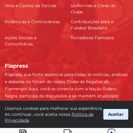
Hino e Cantos da Torcida
Uniformes e Cores do
Clube
Polêmicas e Controvérsias
Contribuições para o
Futebol Brasileiro
Ações Sociais e
Torcedores Famosos
Comunitárias
Flapress
Flapress, sua fonte essencial para todas as notícias, análises
e debates no fórum do nosso Clube de Regatas do
Flamengo! Aqui, você se conecta com a Nação Rubro-
Negra, participa de discussões e se mantém atualizado
sobre tudo que envolve o Mengão. Não perca nenhum
Usamos cookies para melhorar sua experiência.
lance e esteja sempre à frente, junto da torcida mais
Ao continuar, você aceita nossa
Política de
Aceitar
apaixonada do Brasil! #Flamengo #Flapress
Privacidade
.
suporte@flapress.com.br