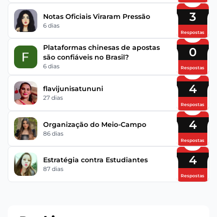
3
Notas Oficiais Viraram Pressão
6 dias
Respostas
Plataformas chinesas de apostas
0
são confiáveis no Brasil?
6 dias
Respostas
4
flavijunisatununi
27 dias
Respostas
4
Organização do Meio-Campo
86 dias
Respostas
4
Estratégia contra Estudiantes
87 dias
Respostas