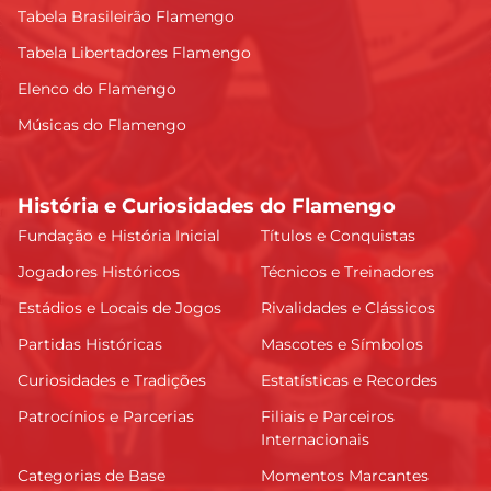
Tabela Brasileirão Flamengo
Tabela Libertadores Flamengo
Elenco do Flamengo
Músicas do Flamengo
História e Curiosidades do Flamengo
Fundação e História Inicial
Títulos e Conquistas
Jogadores Históricos
Técnicos e Treinadores
Estádios e Locais de Jogos
Rivalidades e Clássicos
Partidas Históricas
Mascotes e Símbolos
Curiosidades e Tradições
Estatísticas e Recordes
Patrocínios e Parcerias
Filiais e Parceiros
Internacionais
Categorias de Base
Momentos Marcantes