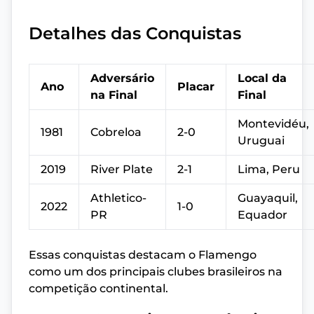
Detalhes das Conquistas
Adversário
Local da
Ano
Placar
na Final
Final
Montevidéu,
1981
Cobreloa
2-0
Uruguai
2019
River Plate
2-1
Lima, Peru
Athletico-
Guayaquil,
2022
1-0
PR
Equador
Essas conquistas destacam o Flamengo
como um dos principais clubes brasileiros na
competição continental.