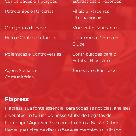
Curiosidades e Tradições
Estatísticas e Recordes
Patrocínios e Parcerias
Filiais e Parceiros
Internacionais
Categorias de Base
Momentos Marcantes
Hino e Cantos da Torcida
Uniformes e Cores do
Clube
Polêmicas e Controvérsias
Contribuições para o
Futebol Brasileiro
Ações Sociais e
Torcedores Famosos
Comunitárias
Flapress
Flapress, sua fonte essencial para todas as notícias, análises
e debates no fórum do nosso Clube de Regatas do
Flamengo! Aqui, você se conecta com a Nação Rubro-
Negra, participa de discussões e se mantém atualizado