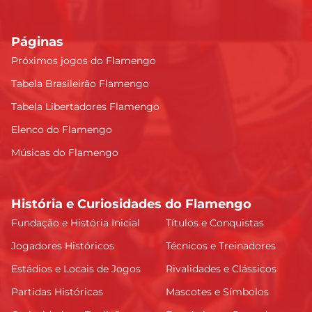
Páginas
Próximos jogos do Flamengo
Tabela Brasileirão Flamengo
Tabela Libertadores Flamengo
Elenco do Flamengo
Músicas do Flamengo
História e Curiosidades do Flamengo
Fundação e História Inicial
Títulos e Conquistas
Jogadores Históricos
Técnicos e Treinadores
Estádios e Locais de Jogos
Rivalidades e Clássicos
Partidas Históricas
Mascotes e Símbolos