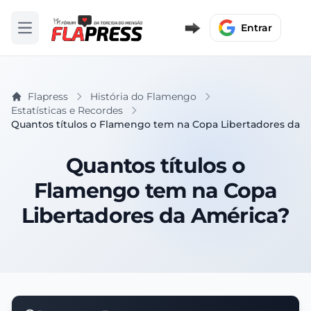
Entrar
Abrir menu
Flapress
História do Flamengo
Estatísticas e Recordes
Quantos títulos o Flamengo tem na Copa Libertadores da 
Quantos títulos o
Flamengo tem na Copa
Libertadores da América?