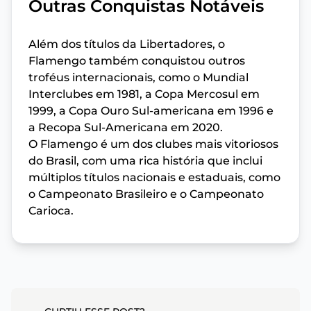
Outras Conquistas Notáveis
Além dos títulos da Libertadores, o
Flamengo também conquistou outros
troféus internacionais, como o Mundial
Interclubes em 1981, a Copa Mercosul em
1999, a Copa Ouro Sul-americana em 1996 e
a Recopa Sul-Americana em 2020.
O Flamengo é um dos clubes mais vitoriosos
do Brasil, com uma rica história que inclui
múltiplos títulos nacionais e estaduais, como
o Campeonato Brasileiro e o Campeonato
Carioca.