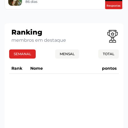
86 dias
Respostas
Ranking
membros em destaque
SEMANAL
MENSAL
TOTAL
Rank
Nome
pontos