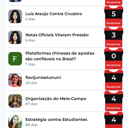
Respostas
5
Luiz Araújo Contra Cruzeiro
5 dias
Respostas
3
Notas Oficiais Viraram Pressão
6 dias
Respostas
Plataformas chinesas de apostas
0
são confiáveis no Brasil?
7 dias
Respostas
4
flavijunisatununi
28 dias
Respostas
4
Organização do Meio-Campo
87 dias
Respostas
4
Estratégia contra Estudiantes
88 dias