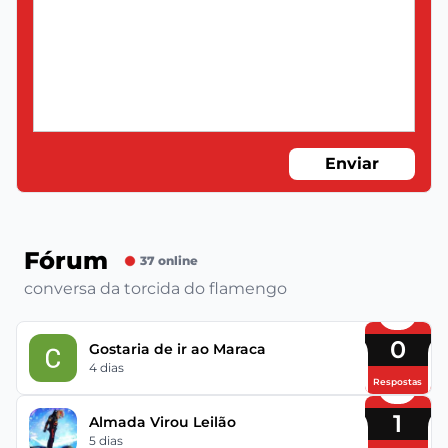
Enviar
Fórum
37 online
conversa da torcida do flamengo
0
Gostaria de ir ao Maraca
4 dias
Respostas
1
Almada Virou Leilão
5 dias