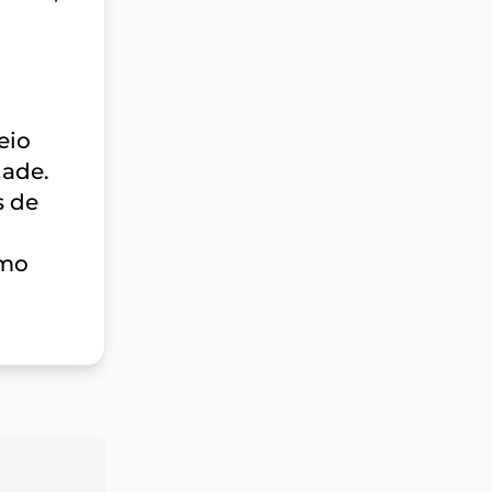
eio
dade.
s de
omo