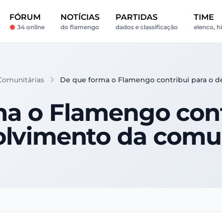
FÓRUM
NOTÍCIAS
PARTIDAS
TIME
34 online
do flamengo
dados e classificação
elenco, h
 Comunitárias
De que forma o Flamengo contribui para o 
a o Flamengo cont
olvimento da comu