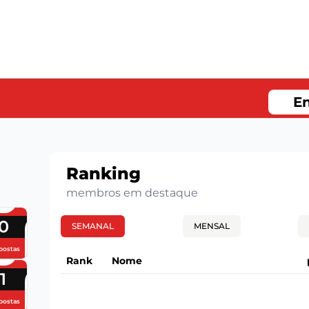
En
Ranking
membros em destaque
0
SEMANAL
MENSAL
postas
Rank
Nome
1
postas