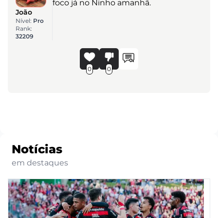
foco já no Ninho amanhã.
João
Nível:
Pro
Rank:
32209
0
0
Notícias
em destaques