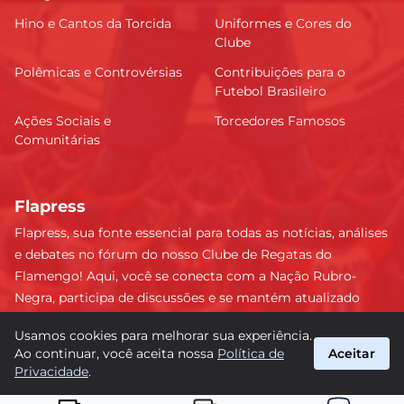
Hino e Cantos da Torcida
Uniformes e Cores do
Clube
Polêmicas e Controvérsias
Contribuições para o
Futebol Brasileiro
Ações Sociais e
Torcedores Famosos
Comunitárias
Flapress
Flapress, sua fonte essencial para todas as notícias, análises
e debates no fórum do nosso Clube de Regatas do
Flamengo! Aqui, você se conecta com a Nação Rubro-
Negra, participa de discussões e se mantém atualizado
sobre tudo que envolve o Mengão. Não perca nenhum
Usamos cookies para melhorar sua experiência.
lance e esteja sempre à frente, junto da torcida mais
Ao continuar, você aceita nossa
Política de
Aceitar
apaixonada do Brasil! #Flamengo #Flapress
Privacidade
.
suporte@flapress.com.br