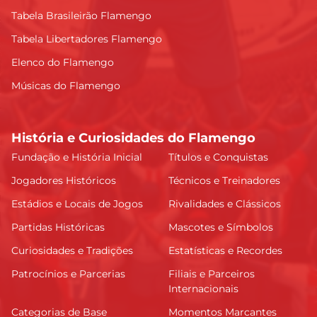
Tabela Brasileirão Flamengo
Tabela Libertadores Flamengo
Elenco do Flamengo
Músicas do Flamengo
História e Curiosidades do Flamengo
Fundação e História Inicial
Títulos e Conquistas
Jogadores Históricos
Técnicos e Treinadores
Estádios e Locais de Jogos
Rivalidades e Clássicos
Partidas Históricas
Mascotes e Símbolos
Curiosidades e Tradições
Estatísticas e Recordes
Patrocínios e Parcerias
Filiais e Parceiros
Internacionais
Categorias de Base
Momentos Marcantes