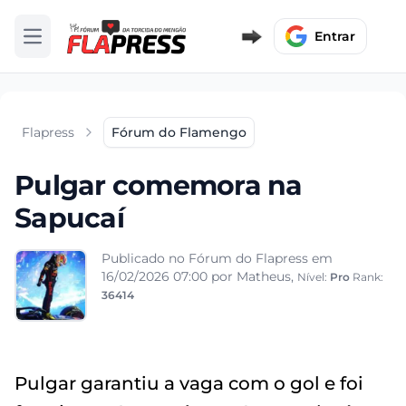
Entrar
Abrir menu
Flapress
Fórum do Flamengo
Pulgar comemora na
Sapucaí
Publicado no Fórum do Flapress em
16/02/2026 07:00
por Matheus,
Nível:
Pro
Rank:
36414
Pulgar garantiu a vaga com o gol e foi