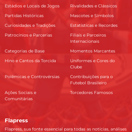
Estádios e Locais de Jogos
Rivalidades e Clássicos
Partidas Históricas
Mascotes e Símbolos
Curiosidades e Tradições
Estatísticas e Recordes
Patrocínios e Parcerias
Filiais e Parceiros
Internacionais
Categorias de Base
Momentos Marcantes
Hino e Cantos da Torcida
Uniformes e Cores do
Clube
Polêmicas e Controvérsias
Contribuições para o
Futebol Brasileiro
Ações Sociais e
Torcedores Famosos
Comunitárias
Flapress
Flapress, sua fonte essencial para todas as notícias, análises