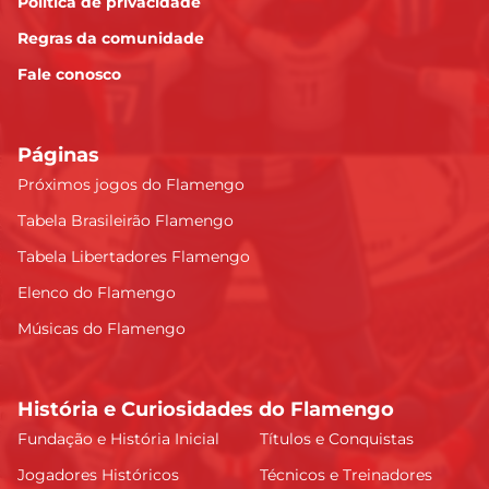
Política de privacidade
Regras da comunidade
Fale conosco
Páginas
Próximos jogos do Flamengo
Tabela Brasileirão Flamengo
Tabela Libertadores Flamengo
Elenco do Flamengo
Músicas do Flamengo
História e Curiosidades do Flamengo
Fundação e História Inicial
Títulos e Conquistas
Jogadores Históricos
Técnicos e Treinadores