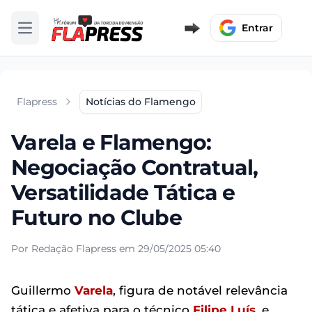
Entrar
Abrir menu
Flapress
Notícias do Flamengo
Varela e Flamengo:
Negociação Contratual,
Versatilidade Tática e
Futuro no Clube
Por Redação Flapress em 29/05/2025 05:40
Guillermo
Varela
, figura de notável relevância
tática e afetiva para o técnico
Filipe Luís
, e