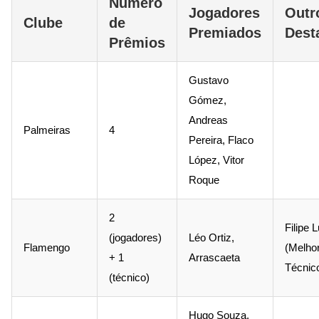
Número
Jogadores
Outr
Clube
de
Premiados
Dest
Prêmios
Gustavo
Gómez,
Andreas
Palmeiras
4
Pereira, Flaco
López, Vitor
Roque
2
Filipe L
(jogadores)
Léo Ortiz,
Flamengo
(Melho
+ 1
Arrascaeta
Técnic
(técnico)
Hugo Souza,